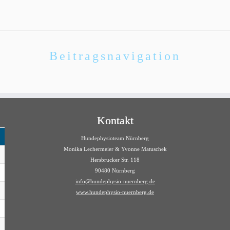
Beitragsnavigation
Kontakt
Hundephysioteam Nürnberg
Monika Lechermeier & Yvonne Matuschek
Hersbrucker Str. 118
90480 Nürnberg
info@hundephysio-nuernberg.de
www.hundephysio-nuernberg.de